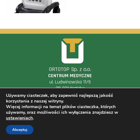
ORTOTOP Sp. z o.o.
CENTRUM MEDYCZNE
ul. Ludwinowska 11/9
30-331 Kraków
Używamy ciasteczek, aby zapewnić najlepszą jakość
korzystania z naszej witryny.
+48 531 779 999
rejestracja@ortotop.pl
Więcej informacji na temat plików ciasteczka, których
używamy, oraz możliwości ich wyłączenia znajdziesz w
NIP:
675 150 47 15
KRS:
0000514616
REGON:
123160458
ustawieniach
.
Akceptuj